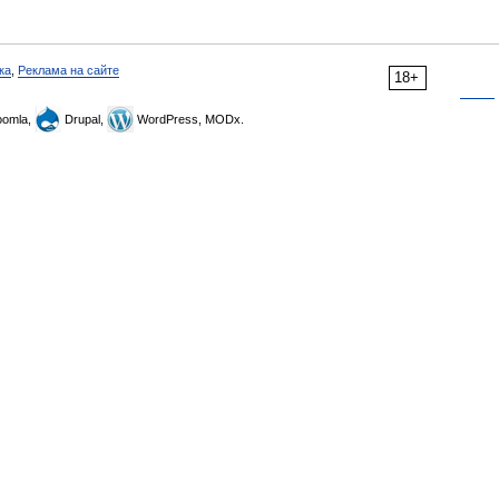
ка
,
Реклама на сайте
18+
omla,
Drupal,
WordPress, MODx.