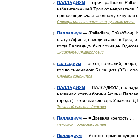
ПАЛЛАДИУМ
— (греч. palladion, Pall
2
избавительницей Трои от неприятеля. В
приносящей счастье одному лицу или 
Словарь иностранных слов русского языка
Палладиум
— (Palladium, Παλλάδιον).
3
статуя Афины, находившаяся в Трое; от
когда Палладиум был похищен Одиссее
Энциклопедия мифологии
палладиум
— оплот, палладий, опора,
4
кол во синонимов: 5 • защита (93) • оп
Словарь синонимов
ПАЛЛАДИУМ
— ПАЛЛАДИУМ, палладиума,
5
названию статуи богини Афины Паллад
города.) Толковый словарь Ушакова. Д.
Толковый словарь Ушакова
Палладиум
— ■ Древняя крепость …
6
Лексикон прописных истин
Палладиум
— У этого термина существ
7