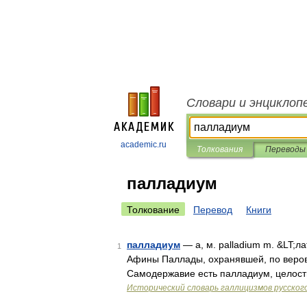
Словари и энциклоп
academic.ru
Толкования
Переводы
палладиум
Толкование
Перевод
Книги
палладиум
— а, м. palladium m. &LT;ла
1
Афины Паллады, охранявшей, по верова
Самодержавие есть палладиум, целост
Исторический словарь галлицизмов русског