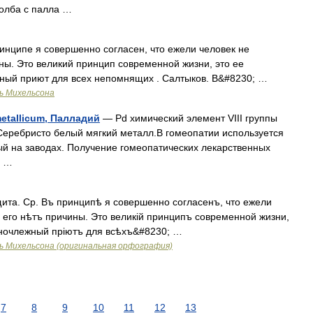
толба с палла …
ринципе я совершенно согласен, что ежели человек не
ины. Это великий принцип современной жизни, это ее
ный приют для всех непомнящих . Салтыков. В&#8230; …
ь Михельсона
etallicum, Палладий
— Pd химический элемент VIII группы
еребристо белый мягкий металл.В гомеопатии используется
й на заводах. Получение гомеопатических лекарственных
; …
ита. Ср. Въ принципѣ я совершенно согласенъ, что ежели
ь его нѣтъ причины. Это великій принципъ современной жизни,
 ночлежный пріютъ для всѣхъ&#8230; …
ь Михельсона (оригинальная орфография)
7
8
9
10
11
12
13