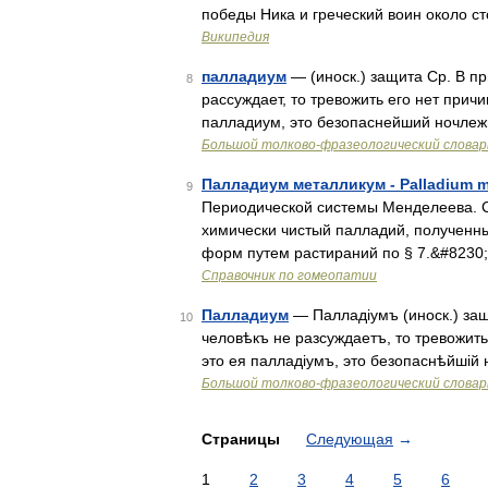
победы Ника и греческий воин около с
Википедия
палладиум
— (иноск.) защита Ср. В п
8
рассуждает, то тревожить его нет прич
палладиум, это безопаснейший ночлеж
Большой толково-фразеологический словар
Палладиум металликум - Palladium m
9
Периодической системы Менделеева. С
химически чистый палладий, полученны
форм путем растираний по § 7.&#8230
Справочник по гомеопатии
Палладиум
— Палладіумъ (иноск.) защ
10
человѣкъ не разсуждаетъ, то тревожит
это ея палладіумъ, это безопаснѣйшій
Большой толково-фразеологический словар
Страницы
Следующая
→
1
2
3
4
5
6