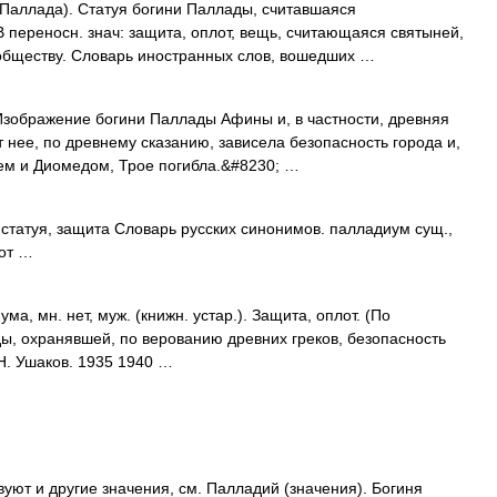
as Паллада). Статуя богини Паллады, считавшаяся
 переносн. знач: защита, оплот, вещь, считающаяся святыней,
обществу. Словарь иностранных слов, вошедших …
 Изображение богини Паллады Афины и, в частности, древняя
 нее, по древнему сказанию, зависела безопасность города и,
м и Диомедом, Трое погибла.&#8230; …
 статуя, защита Словарь русских синонимов. палладиум сущ.,
лот …
 мн. нет, муж. (книжн. устар.). Защита, оплот. (По
ы, охранявшей, по верованию древних греков, безопасность
Н. Ушаков. 1935 1940 …
уют и другие значения, см. Палладий (значения). Богиня