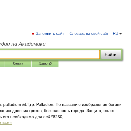
Запомнить сайт
Словарь на свой сайт
RU
едии на Академике
Найти!
Книги
Игры ⚽
т. palladium &LT;гр. Palladion. По названию изображения богини
нию древних греков, безопасность города. Защита, оплот.
ь его необходима для ее&#8230; …
о языка